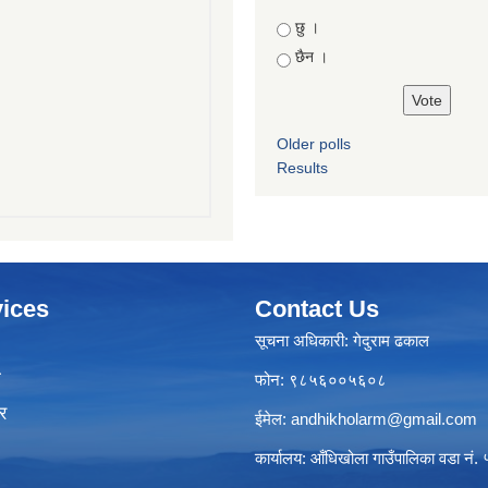
Choices
छु ।
छैन ।
Older polls
Results
ices
Contact Us
सूचना अधिकारी: गेदुराम ढकाल
ा
फोन: ९८५६००५६०८
र
ईमेल:
andhikholarm@gmail.com
कार्यालय: आँधिखोला गाउँपालिका वडा नं. ५