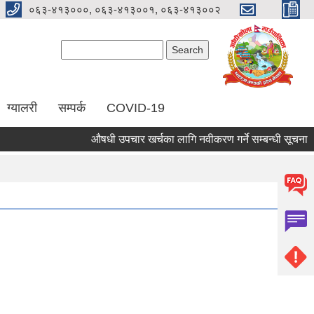
०६३-४१३०००, ०६३-४१३००१, ०६३-४१३००२
Search form
Search
ग्यालरी
सम्पर्क
COVID-19
औषधी उपचार खर्चका लागि नवीकरण गर्ने सम्बन्धी सूचना