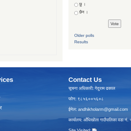
Choices
छु ।
छैन ।
Older polls
Results
ices
Contact Us
सूचना अधिकारी: गेदुराम ढकाल
ा
फोन: ९८५६००५६०८
र
ईमेल:
andhikholarm@gmail.com
कार्यालय: आँधिखोला गाउँपालिका वडा नं. ५
Site Visited: