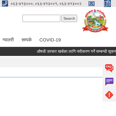
०६३-४१३०००, ०६३-४१३००१, ०६३-४१३००२
Search form
Search
ग्यालरी
सम्पर्क
COVID-19
औषधी उपचार खर्चका लागि नवीकरण गर्ने सम्बन्धी सूचना