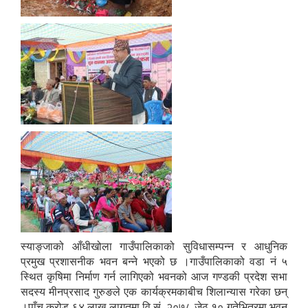
स्याङ्जाको आँधीखोला गाउँपालिकाको सुविधासम्पन्न र आधुनिक
प्रमुख प्रशासनीक भवन बन्ने भएको छ ।गाउँपालिकाको वडा नं ५
स्थित कृषिमा निर्माण गर्न लागिएको भवनको आज गण्डकी प्रदेश सभा
सदस्य मीनप्रसाद गुरुङले एक कार्यक्रमकाबीच शिलान्यास गरेका छन्
।पाँच करोड ६४ लाख लागतमा वि.सं. २०७८ जेठ १० गतेभित्रमा भवन