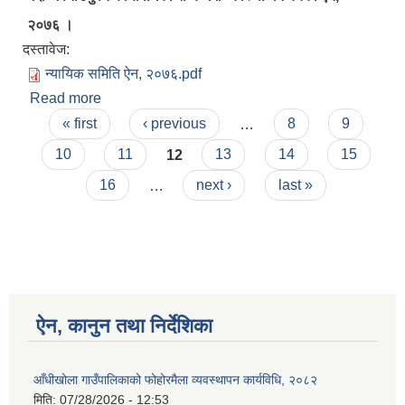
२०७६ ।
दस्तावेज:
न्यायिक समिति ऐन, २०७६.pdf
Read more
about न्यायिक समितिले उजुरीको कारबाही किनारा गर्दा
Pages
अपनाउनुपर्ने कार्यविधिका सम्बन्धमा व्यवस्था गर्न बनेको ऐन,
« first
‹ previous
…
8
9
२०७६
10
11
12
13
14
15
16
…
next ›
last »
ऐन, कानुन तथा निर्देशिका
आँधीखोला गाउँपालिकाको फोहोरमैला व्यवस्थापन कार्यविधि, २०८२
मिति:
07/28/2026 - 12:53